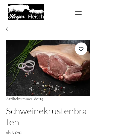
Artikelnummer: 80115
Schweinekrustenbra
ten
Sale-
ab
6,62€