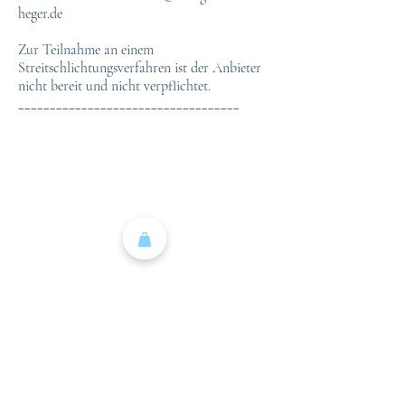
heger.de
Zur Teilnahme an einem
Streitschlichtungsverfahren ist der Anbieter
nicht bereit und nicht verpflichtet.
___________________________________
Heger - Fleisch
Rainer Heger
Hindenburgstraße 22
73054 Eislingen/Fils
07161-87697
info@metzgerei-heger.de
Versand
Zahlungsmöglichkeiten
Sendungsverfolgung