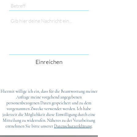
Einreichen
Hiermit willige ich ein, dass für die Beantwortung meiner
Anfrage meine vorgehend angegebenen
personenbezogenen Daten gespeichert und zu dem
vorgenannten Zwecke verwendet werden. Ich habe
jederzeit die Möglichkeit diese Einwilligung durch eine
Mitteilung zu widerrufen. Näheres zu der Verarbeitung
entnehmen Sie bitte unserer
Datenschutzerklärung
.