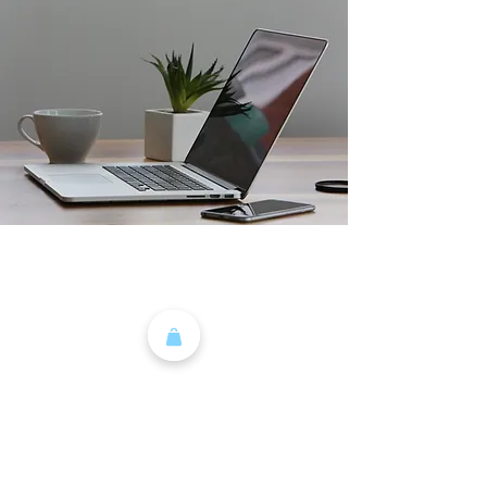
Heger - Fleisch
Rainer Heger
Hindenburgstraße 22
73054 Eislingen/Fils
07161-87697
info@metzgerei-heger.de