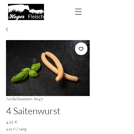
Artikelnummer: 80471
4 Saitenwurst
Preis
4,55 €
4,55 €
/
240g